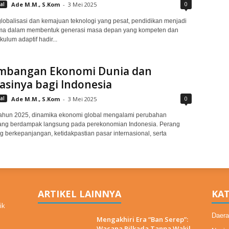
0
al
Ade M.M., S.Kom
-
3 Mei 2025
lobalisasi dan kemajuan teknologi yang pesat, pendidikan menjadi
ama dalam membentuk generasi masa depan yang kompeten dan
ikulum adaptif hadir...
mbangan Ekonomi Dunia dan
asinya bagi Indonesia
0
al
Ade M.M., S.Kom
-
3 Mei 2025
ahun 2025, dinamika ekonomi global mengalami perubahan
 yang berdampak langsung pada perekonomian Indonesia. Perang
 berkepanjangan, ketidakpastian pasar internasional, serta
ARTIKEL LAINNYA
KAT
ik
Daera
Mengakhiri Era “Ban Serep”:
Wacana Pilkada Tanpa Wakil