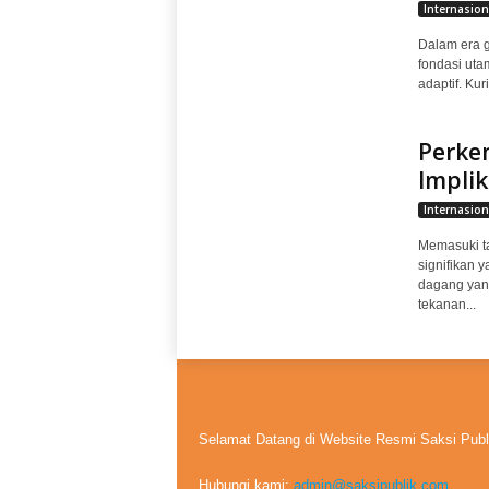
Internasion
Dalam era g
fondasi ut
adaptif. Kur
Perke
Implik
Internasion
Memasuki t
signifikan
dagang yang
tekanan...
Selamat Datang di Website Resmi Saksi Publ
Hubungi kami:
admin@saksipublik.com