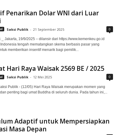
if Penarikan Dolar WNI dari Luar
i
0
al
Saksi Publik
-
21 September 2025
 _ Jakarta, 19/9/2025 – dilansir dari https://www.kemenkeu.go.id
 Indonesia tengah mematangkan skema berbasis pasar yang
ntuk memberikan insentif menarik bagi pemilik...
t Hari Raya Waisak 2569 BE / 2025
0
al
Saksi Publik
-
12 Mei 2025
aksi Publik - (12/05) Hari Raya Waisak merupakan momen yang
 dan penting bagi umat Buddha di seluruh dunia. Pada tahun ini,...
ulum Adaptif untuk Mempersiapkan
asi Masa Depan