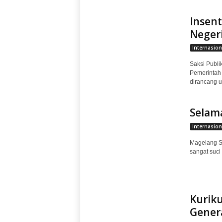
Insent
Neger
Internasion
Saksi Publik
Pemerintah
dirancang u
Selama
Internasion
Magelang S
sangat suci
Kurik
Gener