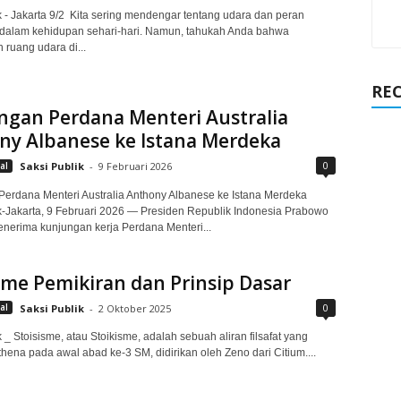
k - Jakarta 9/2 Kita sering mendengar tentang udara dan peran
 dalam kehidupan sehari-hari. Namun, tahukah Anda bahwa
 ruang udara di...
RE
ngan Perdana Menteri Australia
ny Albanese ke Istana Merdeka
0
al
Saksi Publik
-
9 Februari 2026
erdana Menteri Australia Anthony Albanese ke Istana Merdeka
k-Jakarta, 9 Februari 2026 — Presiden Republik Indonesia Prabowo
nerima kunjungan kerja Perdana Menteri...
sme Pemikiran dan Prinsip Dasar
0
al
Saksi Publik
-
2 Oktober 2025
 _ Stoisisme, atau Stoikisme, adalah sebuah aliran filsafat yang
thena pada awal abad ke-3 SM, didirikan oleh Zeno dari Citium....