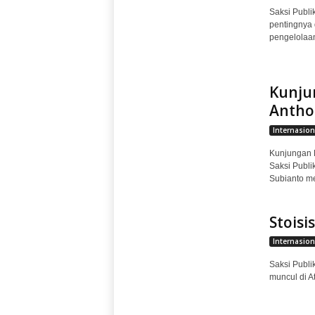
Saksi Publi
pentingnya
pengelolaan
Kunju
Antho
Internasion
Kunjungan P
Saksi Publi
Subianto me
Stoisi
Internasion
Saksi Publik
muncul di A