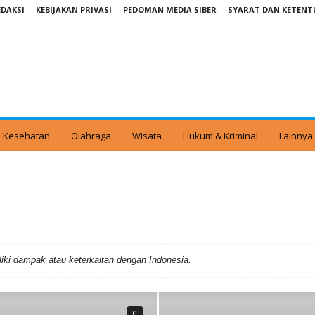
EDAKSI
KEBIJAKAN PRIVASI
PEDOMAN MEDIA SIBER
SYARAT DAN KETEN
Kesehatan
Olahraga
Wisata
Hukum & Kriminal
Lainnya
UKUM & KRIMINAL
INTERNASIONAL
KESEHATAN
LINGKUNGAN
DIDIKAN
TEKNOLOGI
WISATA
liki dampak atau keterkaitan dengan Indonesia.
0