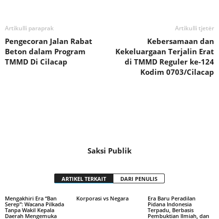
Artikulli paraprak
Artikulli tjetër
Pengecoran Jalan Rabat
Kebersamaan dan
Beton dalam Program
Kekeluargaan Terjalin Erat
TMMD Di Cilacap
di TMMD Reguler ke-124
Kodim 0703/Cilacap
Saksi Publik
ARTIKEL TERKAIT
DARI PENULIS
Mengakhiri Era “Ban
Korporasi vs Negara
Era Baru Peradilan
Serep”: Wacana Pilkada
Pidana Indonesia
Tanpa Wakil Kepala
Terpadu, Berbasis
Daerah Mengemuka
Pembuktian Ilmiah, dan