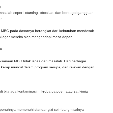
g
 masalah seperti stunting, obesitas, dan berbagai gangguan
n.
 MBG pada dasarnya berangkat dari kebutuhan mendesak
dini agar mereka siap menghadapi masa depan
an
sanaan MBG tidak lepas dari masalah. Dari berbagai
g kerap muncul dalam program serupa, dan relevan dengan
i bila ada kontaminasi mikroba patogen atau zat kimia
.
epenuhnya memenuhi standar gizi seimbangmisalnya