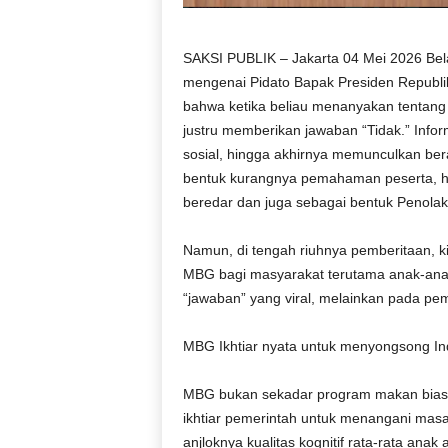
SAKSI PUBLIK – Jakarta 04 Mei 2026 Bel
mengenai Pidato Bapak Presiden Republik
bahwa ketika beliau menanyakan tentang
justru memberikan jawaban “Tidak.” Info
sosial, hingga akhirnya memunculkan bera
bentuk kurangnya pemahaman peserta, h
beredar dan juga sebagai bentuk Penola
Namun, di tengah riuhnya pemberitaan, ki
MBG bagi masyarakat terutama anak-anak
“jawaban” yang viral, melainkan pada pe
MBG Ikhtiar nyata untuk menyongsong I
MBG bukan sekadar program makan biasa. 
ikhtiar pemerintah untuk menangani masa
anjloknya kualitas kognitif rata-rata ana