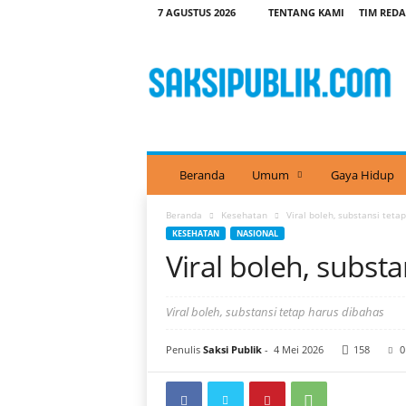
7 AGUSTUS 2026
TENTANG KAMI
TIM REDA
S
a
k
s
i
P
u
b
Beranda
Umum
Gaya Hidup
l
i
Beranda
Kesehatan
Viral boleh, substansi teta
k
KESEHATAN
NASIONAL
Viral boleh, subst
Viral boleh, substansi tetap harus dibahas
Penulis
Saksi Publik
-
4 Mei 2026
158
0