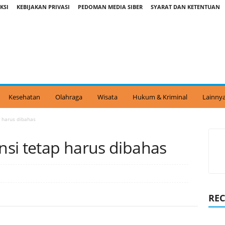
KSI
KEBIJAKAN PRIVASI
PEDOMAN MEDIA SIBER
SYARAT DAN KETENTUAN
Kesehatan
Olahraga
Wisata
Hukum & Kriminal
Lainny
p harus dibahas
ansi tetap harus dibahas
REC