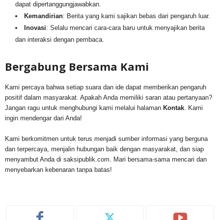
dapat dipertanggungjawabkan.
Kemandirian
: Berita yang kami sajikan bebas dari pengaruh luar.
Inovasi
: Selalu mencari cara-cara baru untuk menyajikan berita
dan interaksi dengan pembaca.
Bergabung Bersama Kami
Kami percaya bahwa setiap suara dan ide dapat memberikan pengaruh
positif dalam masyarakat. Apakah Anda memiliki saran atau pertanyaan?
Jangan ragu untuk menghubungi kami melalui halaman
Kontak
. Kami
ingin mendengar dari Anda!
Kami berkomitmen untuk terus menjadi sumber informasi yang berguna
dan terpercaya, menjalin hubungan baik dengan masyarakat, dan siap
menyambut Anda di saksipublik.com. Mari bersama-sama mencari dan
menyebarkan kebenaran tanpa batas!