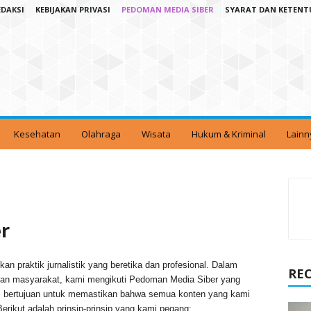
EDAKSI
KEBIJAKAN PRIVASI
PEDOMAN MEDIA SIBER
SYARAT DAN KETEN
Kesehatan
Olahraga
Wisata
Hukum & Kriminal
Lainn
r
n praktik jurnalistik yang beretika dan profesional. Dalam
RE
kan masyarakat, kami mengikuti Pedoman Media Siber yang
ini bertujuan untuk memastikan bahwa semua konten yang kami
Berikut adalah prinsip-prinsip yang kami pegang: