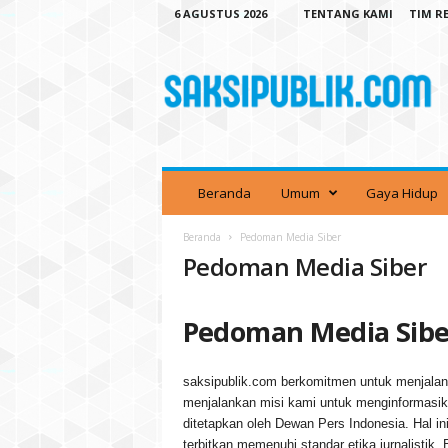
6 AGUSTUS 2026
TENTANG KAMI
TIM R
S
a
k
s
i
P
u
b
Beranda
Umum
Gaya Hidup
l
i
Beranda
Pedoman Media Siber
k
Pedoman Media Siber
Pedoman Media Sibe
saksipublik.com berkomitmen untuk menjalanka
menjalankan misi kami untuk menginformasi
ditetapkan oleh Dewan Pers Indonesia. Hal 
terbitkan memenuhi standar etika jurnalistik. 