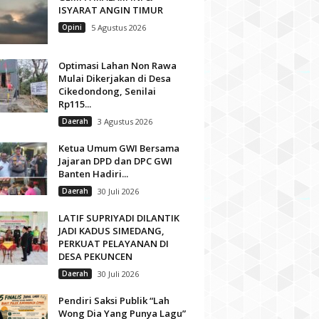
ISYARAT ANGIN TIMUR
Opini
5 Agustus 2026
Optimasi Lahan Non Rawa
Mulai Dikerjakan di Desa
Cikedondong, Senilai
Rp115...
Daerah
3 Agustus 2026
Ketua Umum GWI Bersama
Jajaran DPD dan DPC GWI
Banten Hadiri...
Daerah
30 Juli 2026
LATIF SUPRIYADI DILANTIK
JADI KADUS SIMEDANG,
PERKUAT PELAYANAN DI
DESA PEKUNCEN
Daerah
30 Juli 2026
Pendiri Saksi Publik “Lah
Wong Dia Yang Punya Lagu”