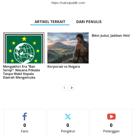
https://saksipublik.com
ARTIKEL TERKAIT
DARI PENULIS
Bikin Judul, Jadikan Hits!
Mengakhiri Era “Ban
Korporasi vs Negara
Serep”: Wacana Pilkada
Tanpa Wakil Kepala
Daerah Mengemuka
0
0
0
Fans
Pengikut
Pelanggan