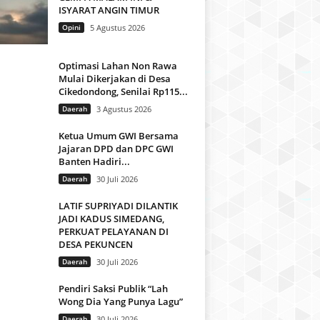
ISYARAT ANGIN TIMUR
Opini
5 Agustus 2026
Optimasi Lahan Non Rawa
Mulai Dikerjakan di Desa
Cikedondong, Senilai Rp115...
Daerah
3 Agustus 2026
Ketua Umum GWI Bersama
Jajaran DPD dan DPC GWI
Banten Hadiri...
Daerah
30 Juli 2026
LATIF SUPRIYADI DILANTIK
JADI KADUS SIMEDANG,
PERKUAT PELAYANAN DI
DESA PEKUNCEN
Daerah
30 Juli 2026
Pendiri Saksi Publik “Lah
Wong Dia Yang Punya Lagu”
Daerah
30 Juli 2026