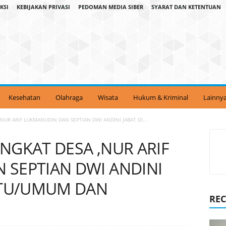
KSI
KEBIJAKAN PRIVASI
PEDOMAN MEDIA SIBER
SYARAT DAN KETENTUAN
Kesehatan
Olahraga
Wisata
Hukum & Kriminal
Lainny
NUR ARIF LUKMANUDIN DAN SEPTIAN DWI ANDINI JABAT DI...
NGKAT DESA ,NUR ARIF
 SEPTIAN DWI ANDINI
G TU/UMUM DAN
REC