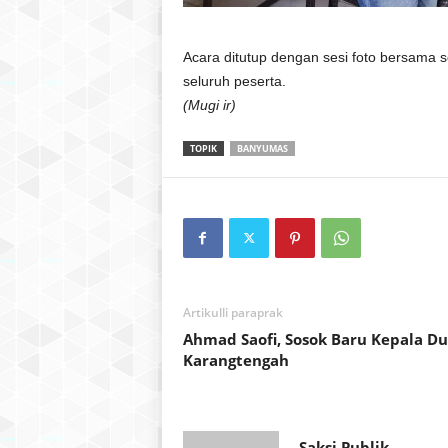
Acara ditutup dengan sesi foto bersama
seluruh peserta.
(Mugi ir)
TOPIK
BANYUMAS
Artikulli paraprak
Ahmad Saofi, Sosok Baru Kepala D
Karangtengah
Saksi Publik