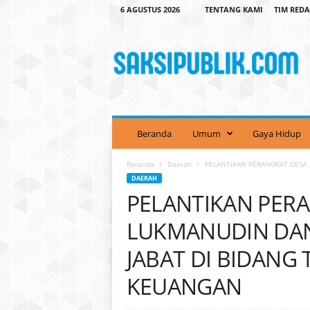
6 AGUSTUS 2026
TENTANG KAMI
TIM REDA
S
a
k
s
i
P
u
b
Beranda
Umum
Gaya Hidup
l
i
Beranda
Daerah
PELANTIKAN PERANGKAT DESA ,
k
DAERAH
PELANTIKAN PERA
LUKMANUDIN DAN
JABAT DI BIDAN
KEUANGAN