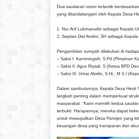
Dua saudara/i resmi terlantik berdasar
yang ditandatangani oleh Kepala Desa Hest
1. Nur Arif Lukmanudin sebagai Kepala 
2. Septian Dwi Andini, SH sebagai Kepal
Pengambilan sumpah dilakukan di hadapan
– Saksi I: Karniningsih, S.Pd (Pimpinan
– Saksi II: Agus Riyadi, S (Ketua BPD De
– Saksi III: Umar Abidin, S.Hi., M.S.I (
Dalam sambutannya, Kepala Desa Hesti T
langkah penting dalam memperkuat struk
masyarakat. “Kami memilih kedua saudara
terbukti. Harapannya, mereka dapat bek
untuk mewujudkan Desa Pamijen yang lebi
keuangan desa yang transparan dan akun