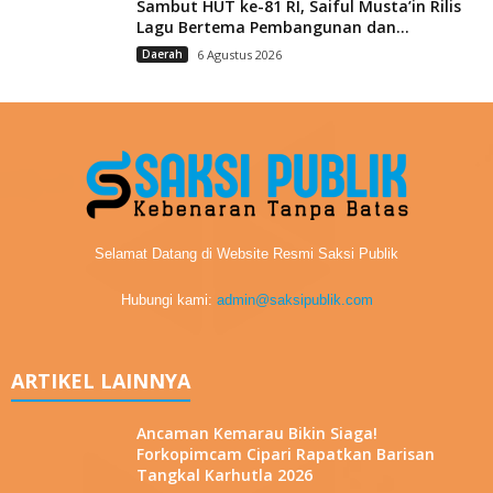
Sambut HUT ke-81 RI, Saiful Musta’in Rilis
Lagu Bertema Pembangunan dan...
Daerah
6 Agustus 2026
Selamat Datang di Website Resmi Saksi Publik
Hubungi kami:
admin@saksipublik.com
ARTIKEL LAINNYA
Ancaman Kemarau Bikin Siaga!
Forkopimcam Cipari Rapatkan Barisan
Tangkal Karhutla 2026