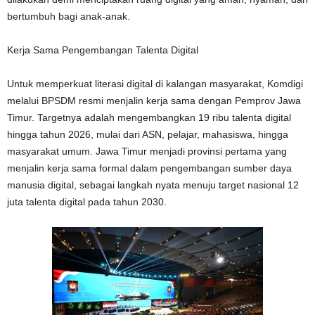
bertumbuh bagi anak-anak.
Kerja Sama Pengembangan Talenta Digital
Untuk memperkuat literasi digital di kalangan masyarakat, Komdigi
melalui BPSDM resmi menjalin kerja sama dengan Pemprov Jawa
Timur. Targetnya adalah mengembangkan 19 ribu talenta digital
hingga tahun 2026, mulai dari ASN, pelajar, mahasiswa, hingga
masyarakat umum. Jawa Timur menjadi provinsi pertama yang
menjalin kerja sama formal dalam pengembangan sumber daya
manusia digital, sebagai langkah nyata menuju target nasional 12
juta talenta digital pada tahun 2030.