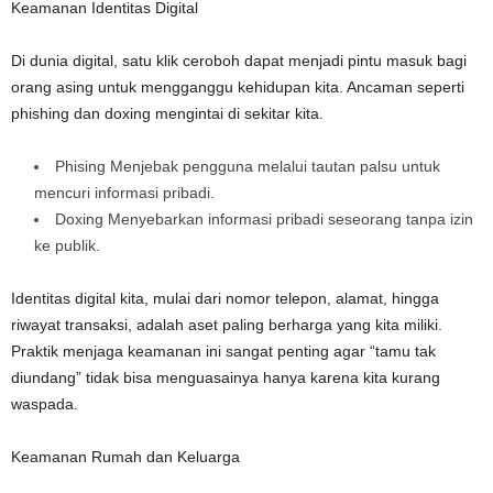
Keamanan Identitas Digital
Di dunia digital, satu klik ceroboh dapat menjadi pintu masuk bagi
orang asing untuk mengganggu kehidupan kita. Ancaman seperti
phishing dan doxing mengintai di sekitar kita.
Phising Menjebak pengguna melalui tautan palsu untuk
mencuri informasi pribadi.
Doxing Menyebarkan informasi pribadi seseorang tanpa izin
ke publik.
Identitas digital kita, mulai dari nomor telepon, alamat, hingga
riwayat transaksi, adalah aset paling berharga yang kita miliki.
Praktik menjaga keamanan ini sangat penting agar “tamu tak
diundang” tidak bisa menguasainya hanya karena kita kurang
waspada.
Keamanan Rumah dan Keluarga