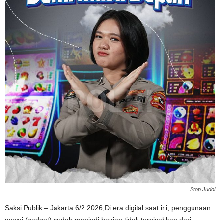
Stop Judol
Saksi Publik – Jakarta 6/2 2026,Di era digital saat ini, penggunaan
gawai (gadget) sudah menjadi bagian tidak terpisahkan dari