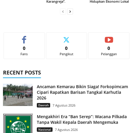
Karangreja”.
Hidupkan Ekonomi Lokal
0
0
0
Fans
Pengikut
Pelanggan
RECENT POSTS
Ancaman Kemarau Bikin Siaga! Forkopimcam
Cipari Rapatkan Barisan Tangkal Karhutla
2026
Daerah
7 Agustus 2026
Mengakhiri Era “Ban Serep”: Wacana Pilkada
Tanpa Wakil Kepala Daerah Mengemuka
Nasional
7 Agustus 2026