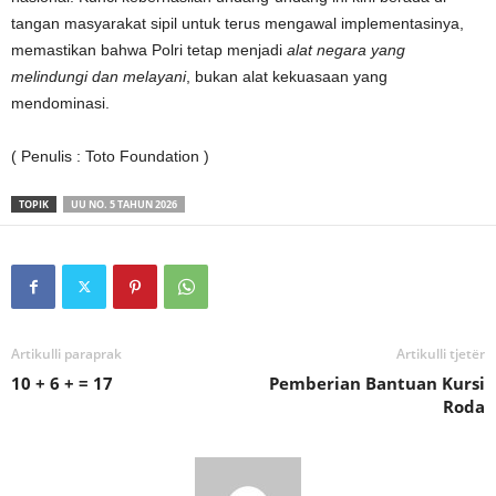
tangan masyarakat sipil untuk terus mengawal implementasinya,
memastikan bahwa Polri tetap menjadi
alat negara yang
melindungi dan melayani
, bukan alat kekuasaan yang
mendominasi.
( Penulis : Toto Foundation )
TOPIK
UU NO. 5 TAHUN 2026
Artikulli paraprak
Artikulli tjetër
10 + 6 + = 17
Pemberian Bantuan Kursi
Roda