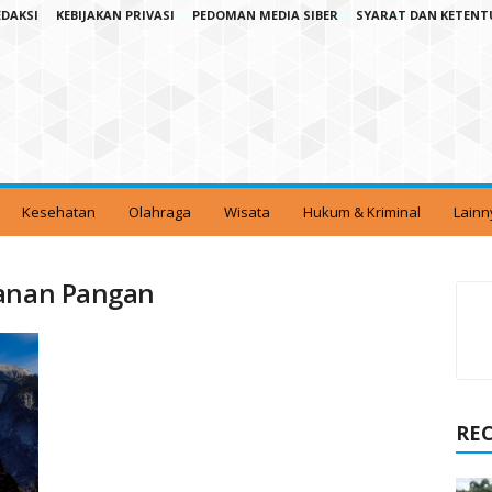
EDAKSI
KEBIJAKAN PRIVASI
PEDOMAN MEDIA SIBER
SYARAT DAN KETEN
Kesehatan
Olahraga
Wisata
Hukum & Kriminal
Lainn
hanan Pangan
RE