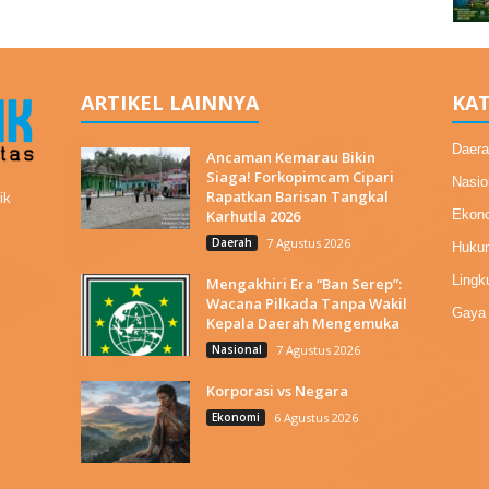
ARTIKEL LAINNYA
KAT
Daera
Ancaman Kemarau Bikin
Siaga! Forkopimcam Cipari
Nasio
Rapatkan Barisan Tangkal
ik
Karhutla 2026
Ekon
Daerah
7 Agustus 2026
Hukum
Lingk
Mengakhiri Era “Ban Serep”:
Wacana Pilkada Tanpa Wakil
Gaya 
Kepala Daerah Mengemuka
Nasional
7 Agustus 2026
Korporasi vs Negara
Ekonomi
6 Agustus 2026