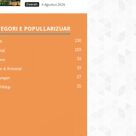
Daerah
6 Agustus 2026
EGORI E POPULLARIZUAR
130
h
103
nal
33
omi
33
 & Kriminal
27
ungan
15
Hidup