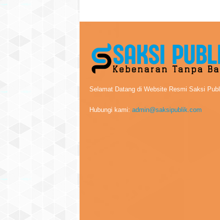
Selamat Datang di Website Resmi Saksi Publ
Hubungi kami:
admin@saksipublik.com