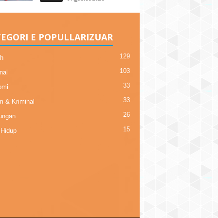
EGORI E POPULLARIZUAR
129
h
103
nal
33
omi
33
 & Kriminal
26
ungan
15
Hidup