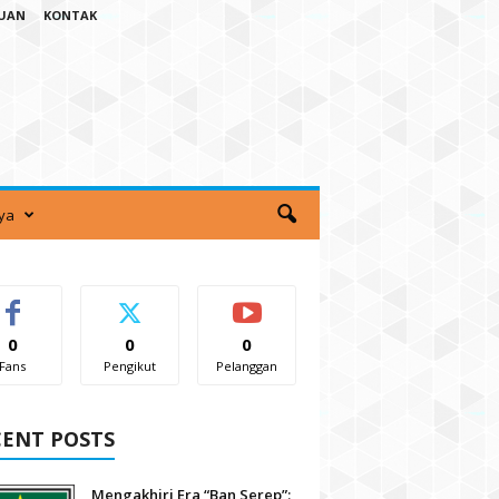
TUAN
KONTAK
ya
0
0
0
Fans
Pengikut
Pelanggan
CENT POSTS
Mengakhiri Era “Ban Serep”: