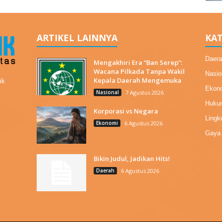
ARTIKEL LAINNYA
KAT
Daera
Mengakhiri Era “Ban Serep”:
Wacana Pilkada Tanpa Wakil
Nasio
Kepala Daerah Mengemuka
ik
Ekon
Nasional
7 Agustus 2026
Hukum
Korporasi vs Negara
Lingk
Ekonomi
6 Agustus 2026
Gaya 
Bikin Judul, Jadikan Hits!
Daerah
6 Agustus 2026