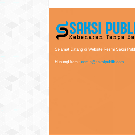
Selamat Datang di Website Resmi Saksi Publ
Hubungi kami:
admin@saksipublik.com