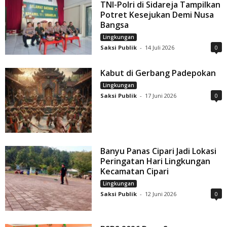
TNI-Polri di Sidareja Tampilkan
Potret Kesejukan Demi Nusa
Bangsa
Lingkungan
Saksi Publik
-
14 Juli 2026
0
Kabut di Gerbang Padepokan
Lingkungan
Saksi Publik
-
17 Juni 2026
0
Banyu Panas Cipari Jadi Lokasi
Peringatan Hari Lingkungan
Kecamatan Cipari
Lingkungan
Saksi Publik
-
12 Juni 2026
0