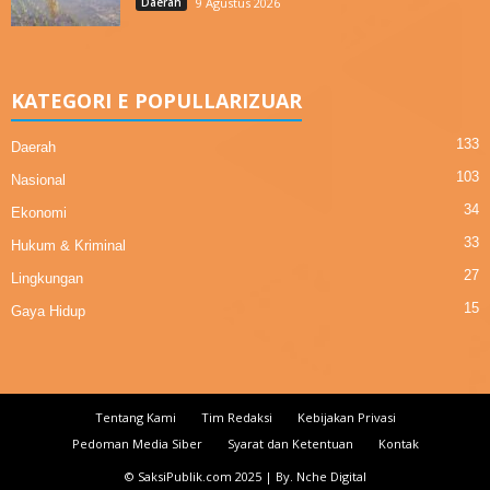
Daerah
9 Agustus 2026
KATEGORI E POPULLARIZUAR
133
Daerah
103
Nasional
34
Ekonomi
33
Hukum & Kriminal
27
Lingkungan
15
Gaya Hidup
Tentang Kami
Tim Redaksi
Kebijakan Privasi
Pedoman Media Siber
Syarat dan Ketentuan
Kontak
© SaksiPublik.com 2025 | By. Nche Digital