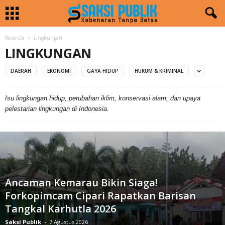
Beranda
Lingkungan
LINGKUNGAN
DAERAH
EKONOMI
GAYA HIDUP
HUKUM & KRIMINAL
Isu lingkungan hidup, perubahan iklim, konservasi alam, dan upaya
pelestarian lingkungan di Indonesia.
Ancaman Kemarau Bikin Siaga!
Forkopimcam Cipari Rapatkan Barisan
Tangkal Karhutla 2026
Saksi Publik
-
7 Agustus 2026