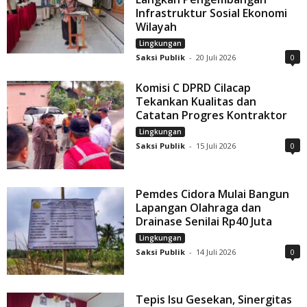
Infrastruktur Sosial Ekonomi
Wilayah
Lingkungan
Saksi Publik
-
20 Juli 2026
0
Komisi C DPRD Cilacap
Tekankan Kualitas dan
Catatan Progres Kontraktor
Lingkungan
Saksi Publik
-
15 Juli 2026
0
Pemdes Cidora Mulai Bangun
Lapangan Olahraga dan
Drainase Senilai Rp40 Juta
Lingkungan
Saksi Publik
-
14 Juli 2026
0
Tepis Isu Gesekan, Sinergitas