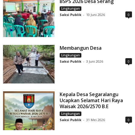
BSPS 2026 Desa Serang
Lingkungan
Saksi Publik
-
10 Juni 2026
0
Membangun Desa
Lingkungan
Saksi Publik
-
3 Juni 2026
0
Kepala Desa Segaralangu
Ucapkan Selamat Hari Raya
Waisak 2026/2570 B.E
Lingkungan
Saksi Publik
-
31 Mei 2026
0